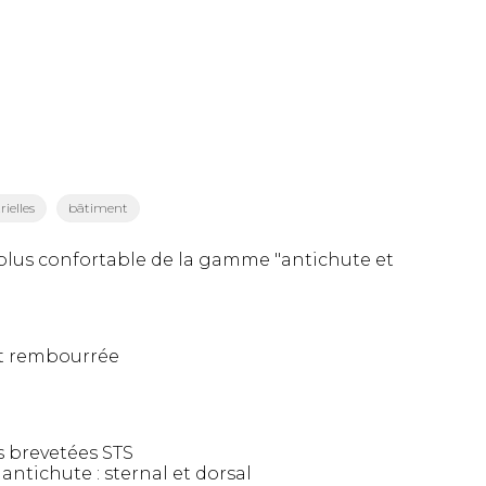
ielles
bâtiment
e plus confortable de la gamme "antichute et
t rembourrée
 brevetées STS
antichute : sternal et dorsal