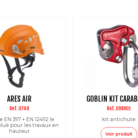
ARES AIR
GOBLIN KIT CARA
Ref. 0748
Ref. 099901
 EN 397 + EN 12492 le
kit antichute
olué pour les travaux en
hauteur
Voir produit