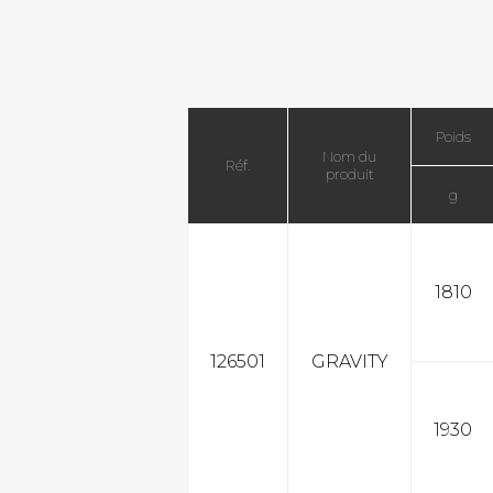
Poids
Nom du
Réf.
produit
g
1810
126501
GRAVITY
1930