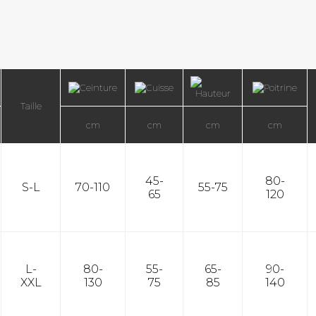
Taille
cm
cm
cm
cm
45-
80-
S-L
70-110
55-75
65
120
L-
80-
55-
65-
90-
XXL
130
75
85
140