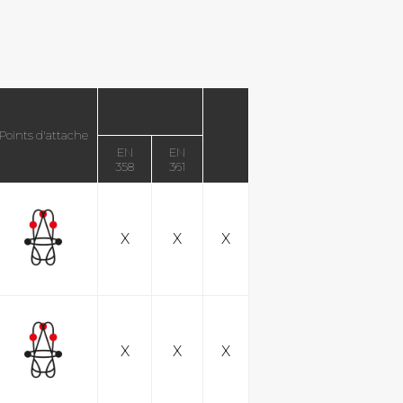
Points d'attache
EN
EN
358
361
X
X
X
X
X
X