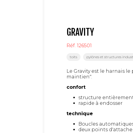
GRAVITY
Réf.
126501
toits
pylônes et structures industr
Le Gravity est le harnais l
maintien".
confort
structure entièremen
rapide à endosser
technique
Boucles automatiques
deux points d'attache 