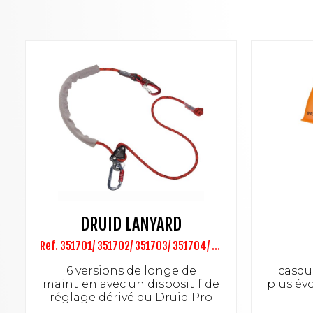
DRUID LANYARD
Ref. 351701/ 351702/ 351703/ 351704/ 351705/ 351706
6 versions de longe de
casque
maintien avec un dispositif de
plus év
réglage dérivé du Druid Pro